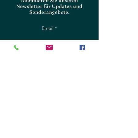
Abonnieren Sie unseren
Newsletter für Updates und
Sonderangebote.
Email
SUBMIT
Instagram
Facebook
Tripadvisor
Hildegardplatz 5
87435 Kempten .