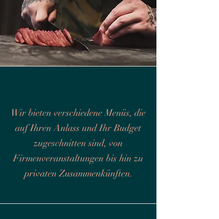
Wir bieten verschiedene Menüs, die
auf Ihren Anlass und Ihr Budget
zugeschnitten sind, von
Firmenveranstaltungen bis hin zu
privaten Zusammenkünften.