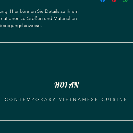
und sind eine gute M
informieren. Klare V
Kunden zu gewinnen
ung. Hier können Sie Details zu Ihrem 
Möglichkeit, um das 
ormationen zu Größen und Materialien 
Online-Shop zu stärk
Ihr Shop seriös und zu
Reinigungshinweise.
HOI AN
CONTEMPORARY VIETNAMESE CUISINE