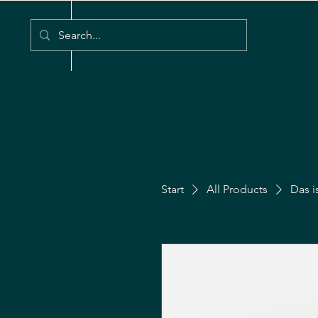
HOI AN
Start
All Products
Das i